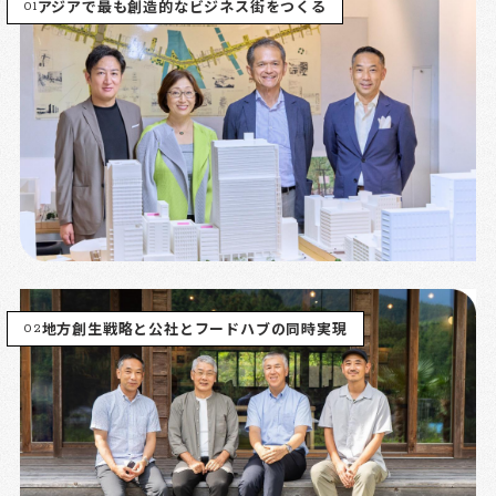
01
アジアで最も創造的なビジネス街をつくる
02
地方創生戦略と公社とフードハブの同時実現