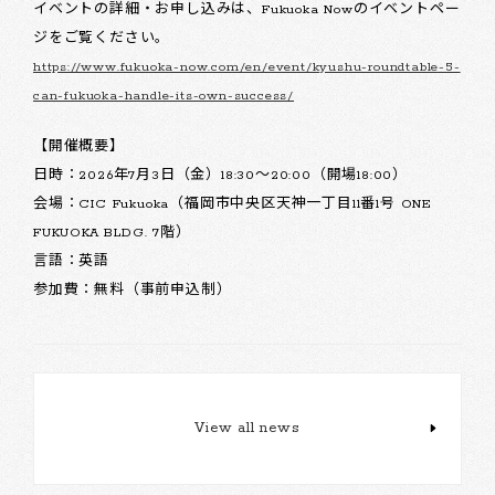
イベントの詳細・お申し込みは、Fukuoka Nowのイベントペー
ジをご覧ください。
https://www.fukuoka-now.com/en/event/kyushu-roundtable-5-
can-fukuoka-handle-its-own-success/
【開催概要】
日時：2026年7月3日（金）18:30〜20:00（開場18:00）
会場：CIC Fukuoka（福岡市中央区天神一丁目11番1号 ONE
FUKUOKA BLDG. 7階）
言語：英語
参加費：無料（事前申込制）
View all news