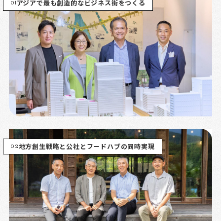
01
アジアで最も創造的なビジネス街をつくる
02
地方創生戦略と公社とフードハブの同時実現