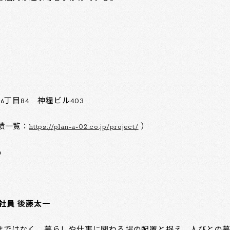
丁目84 神糧ビル403
績一覧：
https://plan-a-02.co.jp/project/
）
p
社員 後藤太一