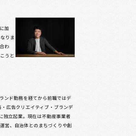
とに加
となりま
合わ
いこうと
r。大手生活ブランド勤務を経てから前職ではデ
略・広告クリエイティブ・ブランデ
月に独立起業。現在は不動産事業者
点運営、自治体とのまちづくりや創