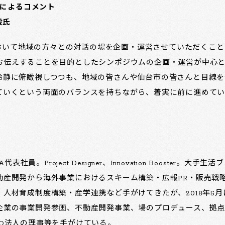
によるコメント
毅氏
討において地域の方々との対話の場を企画・運営させていただくこ
お伝えすることを目的としたシンポジウムの企画・運営が中心
冷静に俯瞰視しつつも、地域の皆さんや仙台市の皆さんと目線を
ていくという両面のバランスを持ちながら、着実に前に進めて
AMA代表社員。Project Designer、Innovation Booste
動産開発から海外事業におけるスキーム構築・広報PR・販売戦
人材育成制度構築・産学連携など手がけてきたが、2018年5
企業の事業開発参画、不動産開発事業、場のプロデュース、拠
O法人の理事等を手がけている。