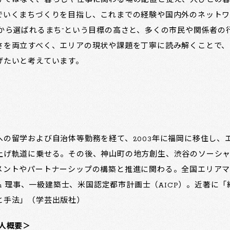
けではなく、暮らしや仕事に関わる場の配置と捉え、人びとの
でいくまちづくりを目指し、これまでの経験や国内外のネット
から選ばれるまち”という目標の高さと、多くの市民や関係者の
さを両立すべく、エリアの現状や課題を丁寧に読み解くことで、
げたいと考えています。
の留学および自治体等勤務を経て、2003年に福岡に移住し、
上げ軌道に乗せる。その後、神山町の地方創生、渋谷のソーシ
メントやパートナーシップの構築と推進に関わる。全国エリア
n Association 理事、一級建築士、米国認定都市計画士（AICP）。
と手法」（学芸出版社）
人概要＞