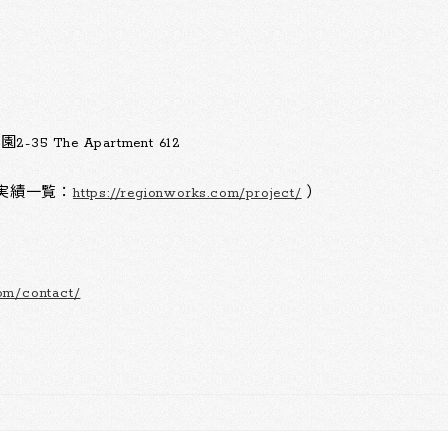
The Apartment 612
実績一覧：
https://regionworks.com/project/
）
com/contact/