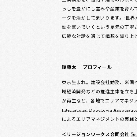
空間構想を、道路や建物の形状だ
らしを豊かにし営みや産業を育ん
ークを活かしてまいります。”世界
動を繋いでいくという足元の丁寧
広範な対話を通じて構想を練り上
後藤太一 プロフィール
東京生まれ。建設会社勤務、米国へ
域経済開発などの推進主体を立ち
か再生など、各地でエリアマネジ
International Downtow
によるエリアマネジメントの実践
＜リージョンワークス合同会社 法