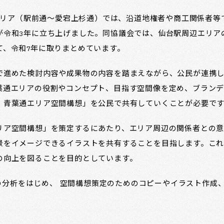
辺エリア（駅前通～愛宕上杉通）では、沿道地権者や商工関係者
が令和3年に立ち上げました。同協議会では、仙台駅周辺エリア
て、令和7年に取りまとめています。
で進めた検討内容や成果物の内容を踏まえながら、公民が連携
葉通エリアの役割やコンセプト、目指す空間像を定め、ブランデ
）青葉通エリア空間構想」を公民で共有していくことが必要で
リア空間構想」を策定するにあたり、エリア周辺の関係者との意
景をイメージできるイラストを共有することを目指します。これ
の向上を図ることを目的としています。
葉通の分析をはじめ、 空間構想策定のためのコピーやイラスト作