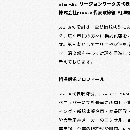
plan-A
、リージョンワークス
代表
株式会社plan-A代表取締役 相澤
plan-Aの役割は、空間構想検
え、広く市民の方々に検討内容を
す。第三者としてエリアや状況を
せ、温度感を持って対話を促進し
考えております。
相澤毅氏プロフィール
plan-A代表取締役、plan-A TOY
ベロッパーにて社長室に所属し不
ィング・新規事業企画・商品開発・
や大手家電メーカーのコンサル、
業支援、企業の取締役や顧問、NP