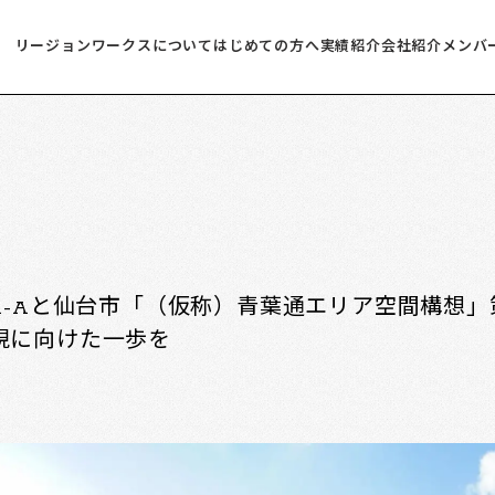
リージョンワークスについて
はじめての方へ
実績紹介
会社紹介
メンバ
an-Aと仙台市「（仮称）青葉通エリア空間構想」
現に向けた一歩を