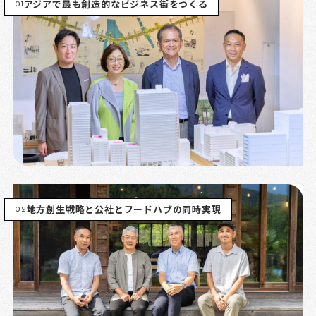
01
アジアで最も創造的なビジネス街をつくる
02
地方創生戦略と公社とフードハブの同時実現