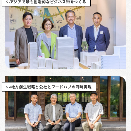
01
アジアで最も創造的なビジネス街をつくる
02
地方創生戦略と公社とフードハブの同時実現