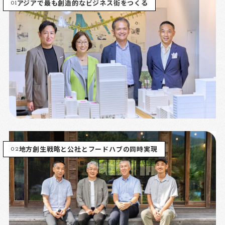
01
アジアで最も創造的なビジネス街をつくる
02
地方創生戦略と公社とフードハブの同時実現