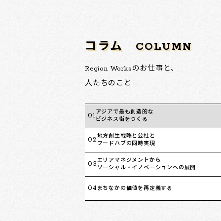
コラム
COLUMN
Region Worksのお仕事と、
人たちのこと
アジアで最も創造的な
01
ビジネス街をつくる
地方創生戦略と公社と
02
フードハブの同時実現
エリアマネジメントから
03
ソーシャル・イノベーションへの展開
04
まちなかの価値を再定義する