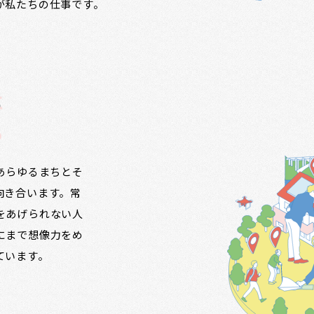
が私たちの仕事です。
に
る
ず、あらゆるまちとそ
向き合います。常
をあげられない人
にまで想像力をめ
ています。