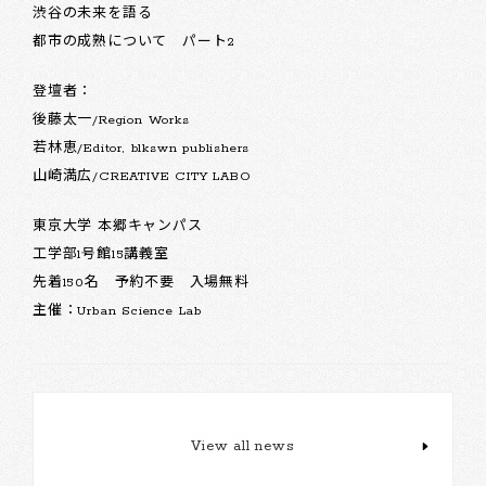
渋谷の未来を語る
都市の成熟について パート2
登壇者：
後藤太一/Region Works
若林恵/Editor, blkswn publishers
山崎満広/CREATIVE CITY LABO
東京大学 本郷キャンパス
工学部1号館15講義室
先着150名 予約不要 入場無料
主催：Urban Science Lab
View all news