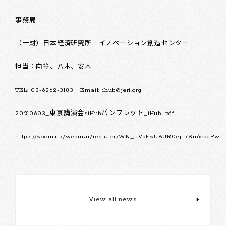
事務局
（一財）日本経済研究所 イノベーション創造センター
担当：向笠、八木、安本
TEL: 03-6262-3183 Email: ihub@jeri.org
20210603_東京講演会×iHubパンフレット_iHub .pdf
https://zoom.us/webinar/register/WN_aVkFzUAUR0ejL7Sn6ekqFw
View all news