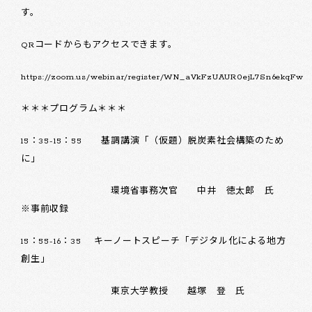
す。
QRコードからもアクセスできます。
https://zoom.us/webinar/register/WN_aVkFzUAUR0ejL7Sn6ekqFw
＊＊＊プログラム＊＊＊
15：35-15：55 基調講演「（仮題）脱炭素社会構築のため
に」
環境省事務次官 中井 徳太郎 氏
※事前収録
15：55-16：35 キーノートスピーチ「デジタル化による地方
創生」
東京大学教授 越塚 登 氏