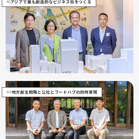
01
アジアで最も創造的なビジネス街をつくる
02
地方創生戦略と公社とフードハブの同時実現