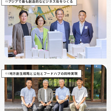
01
アジアで最も創造的なビジネス街をつくる
02
地方創生戦略と公社とフードハブの同時実現