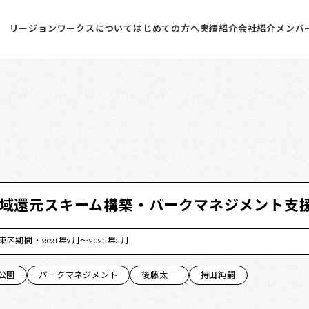
リージョンワークスについて
はじめての方へ
実績紹介
会社紹介
メンバ
域還元スキーム構築・パークマネジメント支
東区
期間
2021年7月〜2023年3月
公園
パークマネジメント
後藤太一
持田純嗣