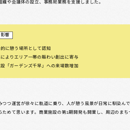
組織や会議体の設立、事務局業務を支援しました。
と影響
常的に憩う場所として認知
携によりエリア一帯の賑わい創出に寄与
施設「ガーデンズ千早」への来場数增加
みつつ運営が徐々に軌道に乗り、人が憩う風景が日常に馴染ん
らためて思います。商業施設の第2期開発も開業し、周辺のまち