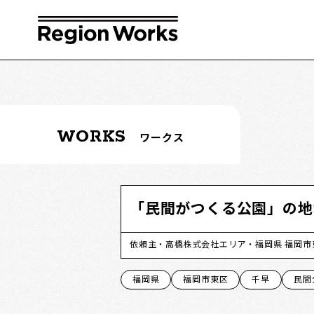
WORKS
ワークス
「民間がつくる公園」の地
依頼主
高橋株式会社
エリア
福岡県 福岡市
福岡県
福岡市東区
千早
民間