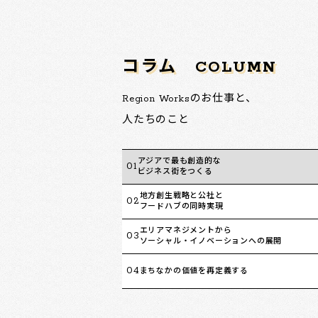
コラム
COLUMN
Region Worksのお仕事と、
人たちのこと
アジアで最も創造的な
01
ビジネス街をつくる
地方創生戦略と公社と
02
フードハブの同時実現
エリアマネジメントから
03
ソーシャル・イノベーションへの展開
04
まちなかの価値を再定義する