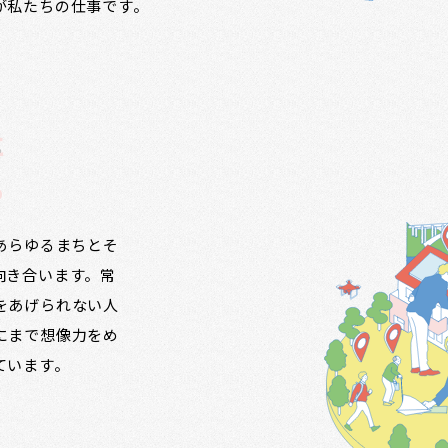
が私たちの仕事です。
に
る
ず、あらゆるまちとそ
向き合います。常
をあげられない人
にまで想像力をめ
ています。