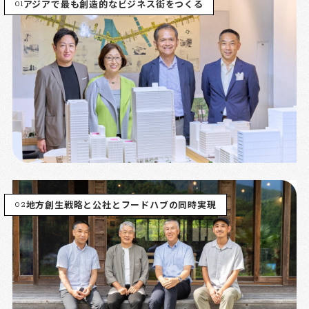
01
アジアで最も創造的なビジネス街をつくる
02
地方創生戦略と公社とフードハブの同時実現