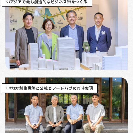
01
アジアで最も創造的なビジネス街をつくる
02
地方創生戦略と公社とフードハブの同時実現