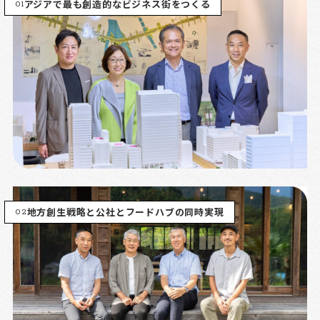
01
アジアで最も創造的なビジネス街をつくる
02
地方創生戦略と公社とフードハブの同時実現