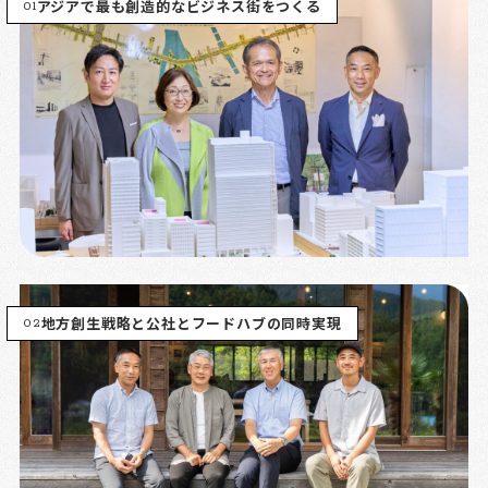
01
アジアで最も創造的なビジネス街をつくる
02
地方創生戦略と公社とフードハブの同時実現