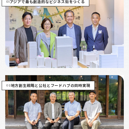
01
アジアで最も創造的なビジネス街をつくる
02
地方創生戦略と公社とフードハブの同時実現