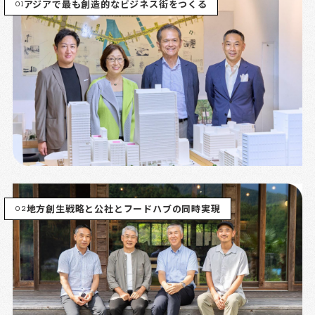
01
アジアで最も創造的なビジネス街をつくる
02
地方創生戦略と公社とフードハブの同時実現