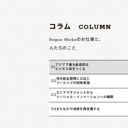
コラム
COLUMN
Region Worksのお仕事と、
人たちのこと
アジアで最も創造的な
01
ビジネス街をつくる
地方創生戦略と公社と
02
フードハブの同時実現
エリアマネジメントから
03
ソーシャル・イノベーションへの展開
04
まちなかの価値を再定義する