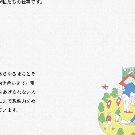
が私たちの仕事です。
に
る
ず、あらゆるまちとそ
向き合います。常
をあげられない人
にまで想像力をめ
ています。