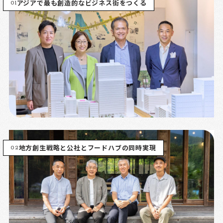
01
アジアで最も創造的なビジネス街をつくる
02
地方創生戦略と公社とフードハブの同時実現