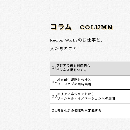
コラム
COLUMN
Region Worksのお仕事と、
人たちのこと
アジアで最も創造的な
01
ビジネス街をつくる
地方創生戦略と公社と
02
フードハブの同時実現
エリアマネジメントから
03
ソーシャル・イノベーションへの展開
04
まちなかの価値を再定義する