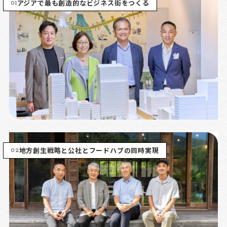
01
アジアで最も創造的なビジネス街をつくる
02
地方創生戦略と公社とフードハブの同時実現