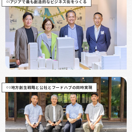
01
アジアで最も創造的なビジネス街をつくる
02
地方創生戦略と公社とフードハブの同時実現