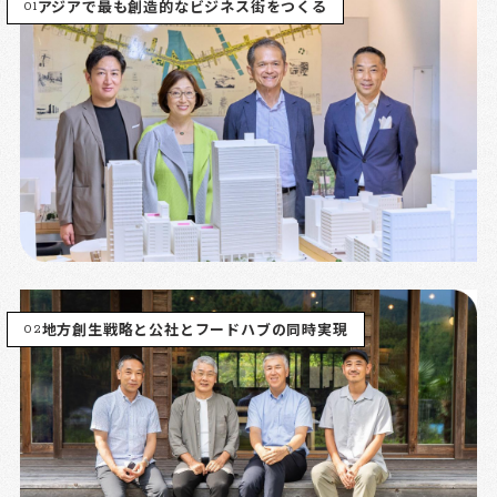
01
アジアで最も創造的なビジネス街をつくる
02
地方創生戦略と公社とフードハブの同時実現