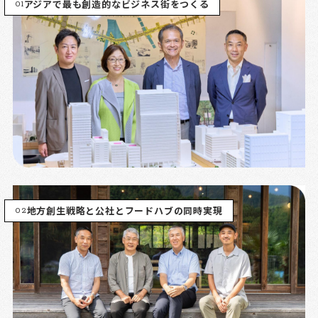
01
アジアで最も創造的なビジネス街をつくる
02
地方創生戦略と公社とフードハブの同時実現