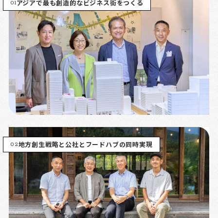
01
アジアで最も創造的なビジネス街をつくる
02
地方創生戦略と公社とフードハブの同時実現