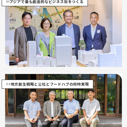
01
アジアで最も創造的なビジネス街をつくる
02
地方創生戦略と公社とフードハブの同時実現