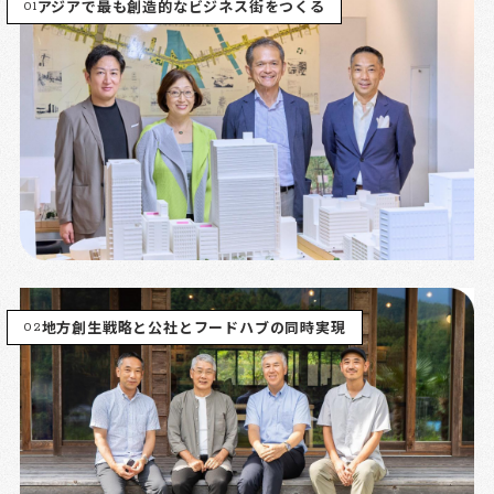
01
アジアで最も創造的なビジネス街をつくる
02
地方創生戦略と公社とフードハブの同時実現