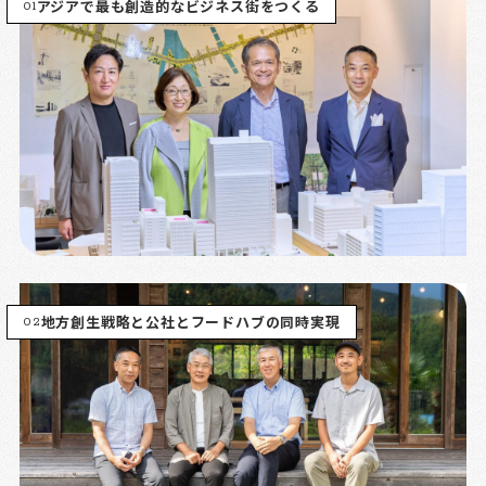
01
アジアで最も創造的なビジネス街をつくる
02
地方創生戦略と公社とフードハブの同時実現