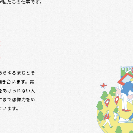
が私たちの仕事です。
に
る
ず、あらゆるまちとそ
向き合います。常
をあげられない人
にまで想像力をめ
ています。