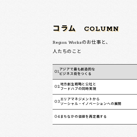
コラム
COLUMN
Region Worksのお仕事と、
人たちのこと
アジアで最も創造的な
01
ビジネス街をつくる
地方創生戦略と公社と
02
フードハブの同時実現
エリアマネジメントから
03
ソーシャル・イノベーションへの展開
04
まちなかの価値を再定義する