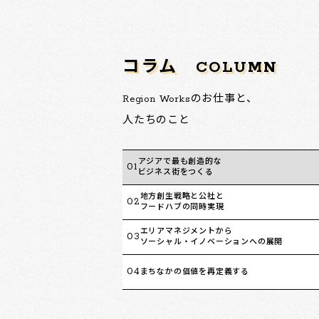
コラム
COLUMN
Region Worksのお仕事と、
人たちのこと
アジアで最も創造的な
01
ビジネス街をつくる
地方創生戦略と公社と
02
フードハブの同時実現
エリアマネジメントから
03
ソーシャル・イノベーションへの展開
04
まちなかの価値を再定義する