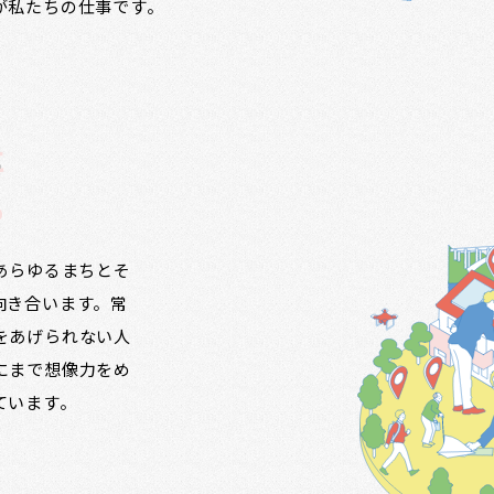
が私たちの仕事です。
に
る
ず、あらゆるまちとそ
向き合います。常
をあげられない人
にまで想像力をめ
ています。