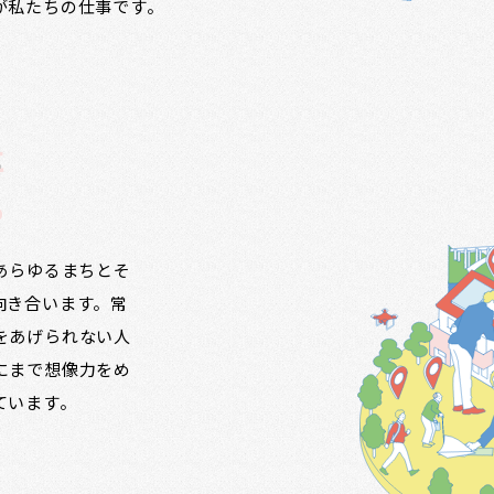
が私たちの仕事です。
に
る
ず、あらゆるまちとそ
向き合います。常
をあげられない人
にまで想像力をめ
ています。