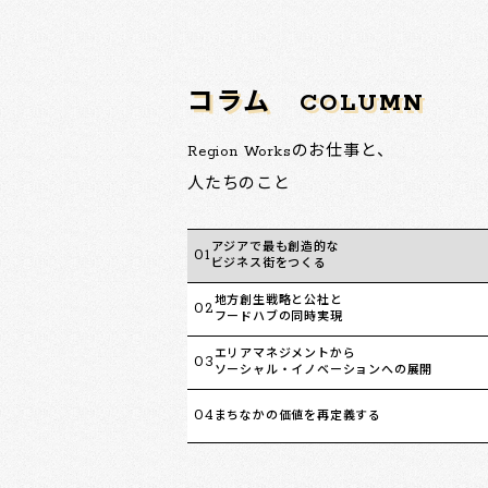
コラム
COLUMN
Region Worksのお仕事と、
人たちのこと
アジアで最も創造的な
01
ビジネス街をつくる
地方創生戦略と公社と
02
フードハブの同時実現
エリアマネジメントから
03
ソーシャル・イノベーションへの展開
04
まちなかの価値を再定義する