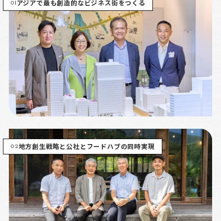
01
アジアで最も創造的なビジネス街をつくる
02
地方創生戦略と公社とフードハブの同時実現