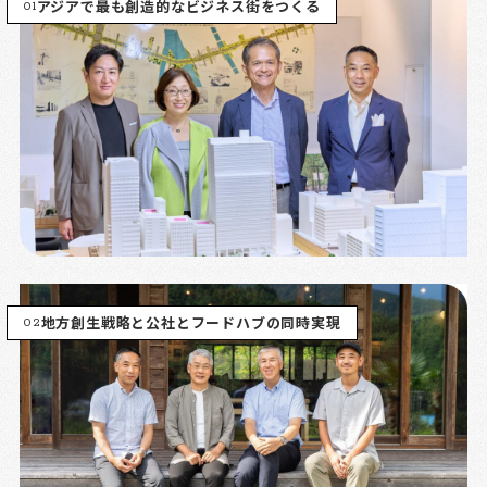
01
アジアで最も創造的なビジネス街をつくる
02
地方創生戦略と公社とフードハブの同時実現