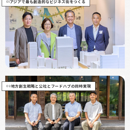
01
アジアで最も創造的なビジネス街をつくる
02
地方創生戦略と公社とフードハブの同時実現