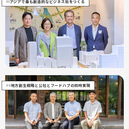
01
アジアで最も創造的なビジネス街をつくる
02
地方創生戦略と公社とフードハブの同時実現