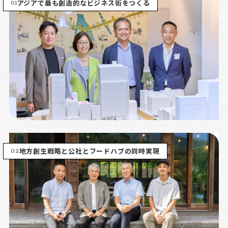
01
アジアで最も創造的なビジネス街をつくる
02
地方創生戦略と公社とフードハブの同時実現